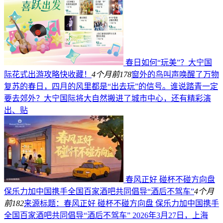
春日如何“玩美”？大宁国
际花式出游攻略快收藏！
4个月前
178
窗外的鸟叫声唤醒了万物
复苏的春日，四月的风里都是“出去玩”的信号。谁说踏青一定
要去郊外？大宁国际将大自然搬进了城市中心，还有精彩演
出、贴
春风正好 碰杯不碰方向盘
保乐力加中国携手全国百家酒吧共同倡导“酒后不驾车”
4个月
前
182
来源标题：春风正好 碰杯不碰方向盘 保乐力加中国携手
全国百家酒吧共同倡导“酒后不驾车” 2026年3月27日，上海