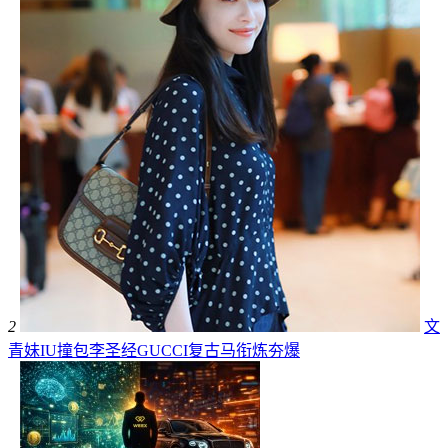
2
文
青妹IU撞包李圣经GUCCI复古马衔炼夯爆