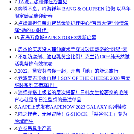
7.
TA说，想和你在浴室见
8.
奔腾不息，吟游祥年 BANG & OLUFSEN 铂傲 以马年
限定臻品瑞迎新春
9.
卢靖姗担任茉莉智慧母婴护理中心“智慧大使” 倾情演
绎“她的3.0时代”
10.
青岛万象城BAPE STORE®焕新启幕
1.
周杰伦买表没人理伸魔术手穿过玻璃戴帝舵“熊猫”表
2.
不加防腐剂、油包乳黄金比例！克兰诗100%纯天然赋
活乳帮妳有效抗老
3.
2022，黛安芬与你一起，开启「她」的舒适旅行
4.
老派复古形象再现｜SON OF THE CHEESE 2020 春夏
服装系列辛宿释出！
5.
演绎穿搭上级者的层次搭配！日韩女生抢著穿的毛线
背心就是冬日造型感的最适单品
6.
AAPE正式发布AAPENOW 2023 GALAXY系列鞋款
7.
陆之悍者，无畏冒险！G-SHOCK 「裂谷泥王」专为
险域而生
8.
立卷吊具生产商