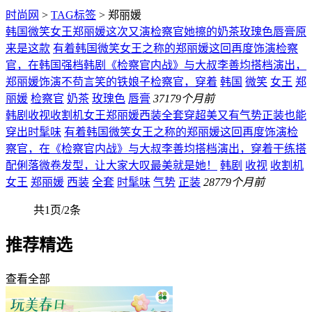
时尚网
>
TAG标签
> 郑丽媛
韩国微笑女王郑丽媛这次又演检察官她擦的奶茶玫瑰色唇膏原
来是这款
有着韩国微笑女王之称的郑丽媛这回再度饰演检察
官，在韩国强档韩剧《检察官内战》与大叔李善均搭档演出，
郑丽媛饰演不苟言笑的铁娘子检察官，穿着
韩国
微笑
女王
郑
丽媛
检察官
奶茶
玫瑰色
唇膏
371
79个月前
韩剧收视收割机女王郑丽媛西装全套穿超美又有气势正装也能
穿出时髦味
有着韩国微笑女王之称的郑丽媛这回再度饰演检
察官，在《检察官内战》与大叔李善均搭档演出，穿着干练搭
配俐落微卷发型，让大家大叹最美就是她！
韩剧
收视
收割机
女王
郑丽媛
西装
全套
时髦味
气势
正装
287
79个月前
共1页/2条
推荐精选
查看全部