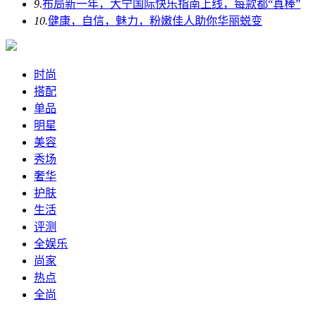
9.
布局新一年，大宁国际快乐指南上线，每款都“真棒”
10.
健康，自信，魅力，粉嫩佳人助你华丽蜕变
时尚
搭配
单品
明星
美容
秀场
奢华
护肤
生活
评测
全娱乐
尚家
热点
全尚