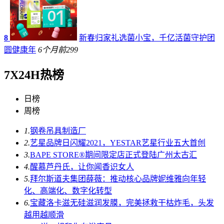
8
新春归家礼选菌小宝，千亿活菌守护团
圆健康年
6个月前
299
7X24H热榜
日榜
周榜
1.
钢卷吊具制造厂
2.
艺星品牌日闪耀2021，YESTAR艺星行业五大首创
3.
BAPE STORE®期间限定店正式登陆广州太古汇
4.
醒慕芦丹氏，让你闻香识女人
5.
拜尔斯道夫集团薛薇：推动核心品牌妮维雅向年轻
化、高端化、数字化转型
6.
宝藏洛卡滋无硅滋润发膜，完美拯救干枯炸毛，头发
越用越顺滑