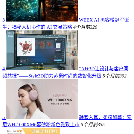
3
WEEX AI 黑客松冠军诞
生：揭秘人机协作的 AI 交易策略
4个月前
320
4
“AI+3D让设计与客户同
频共振”——Style3D助力苏豪时尚的数智化升级
5个月前
302
5
静奢入耳，柔粉如暮：索
尼WH-1000XM6暮砂粉新色雅致上市
5个月前
355