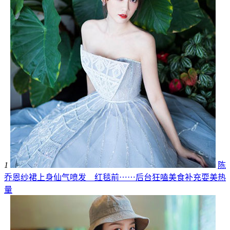
1
陈
乔恩纱裙上身仙气喷发 红毯前⋯⋯后台狂嗑美食补充耍美热
量