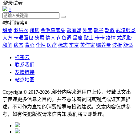
登录
注册
×
#热门搜索#
甜美
羽绒衣
赚钱
金毛鸟窝头
郑丽媛
外套
靴子
驾驭
武汉肺炎
大方
卡通面包
狄莺
情人节
色调
星座
贴士
卡卡
疫情
龙凤胎
和解
病态
背心
个性
医疗
标志
东京
美作家
赡养费
波折
舒适
标签云
联系我们
友情链接
站点地图
Copyright © 2017-2026
.部分内容来源用户上传，登载此文出
于传递更多信息之目的，并不意味着赞同其观点或证实其描
述，不可作为直接的消费指导与投资建议。文章内容仅供参
考，如有侵犯版权请来信告知,我们将立即处理。