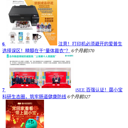
6
注意！打印机必须避开的爱普生
选择误区！精髓在于“量体裁衣”？
6个月前
370
7
iSEE 百强认证！菌小宝
科研生态圈，筑牢肠道健康防线
6个月前
327