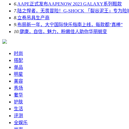
6.
AAPE正式发布AAPENOW 2023 GALAXY系列鞋款
7.
陆之悍者，无畏冒险！G-SHOCK 「裂谷泥王」专为险
8.
立卷吊具生产商
9.
布局新一年，大宁国际快乐指南上线，每款都“真棒”
10.
健康，自信，魅力，粉嫩佳人助你华丽蜕变
时尚
搭配
单品
明星
美容
秀场
奢华
护肤
生活
评测
全娱乐