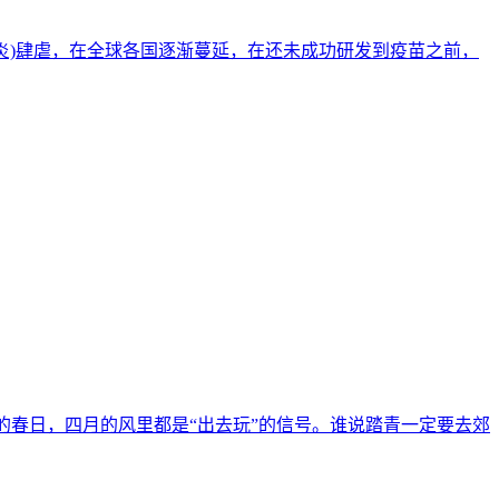
肺炎)肆虐，在全球各国逐渐蔓延，在还未成功研发到疫苗之前，
的春日，四月的风里都是“出去玩”的信号。谁说踏青一定要去郊