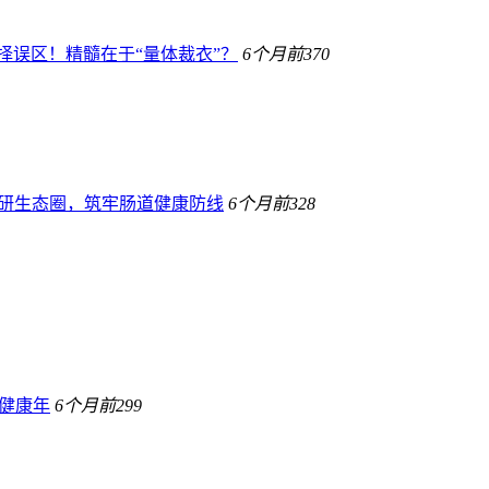
择误区！精髓在于“量体裁衣”？
6个月前
370
宝科研生态圈，筑牢肠道健康防线
6个月前
328
健康年
6个月前
299