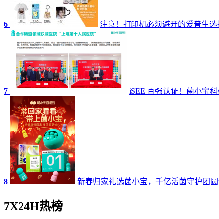
6
注意！打印机必须避开的爱普生选
7
iSEE 百强认证！菌小
8
新春归家礼选菌小宝，千亿活菌守护团圆
7X24H热榜