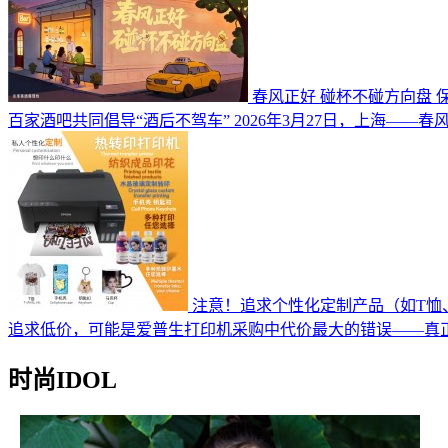
春风正好 碰杯不碰方向盘 
百家酒吧共同倡导“酒后不驾车” 2026年3月27日，上海——
注意！追求个性化定制产品（如T恤
追求低价，可能是爱普生打印机采购中代价最大的错误——真
时尚IDOL