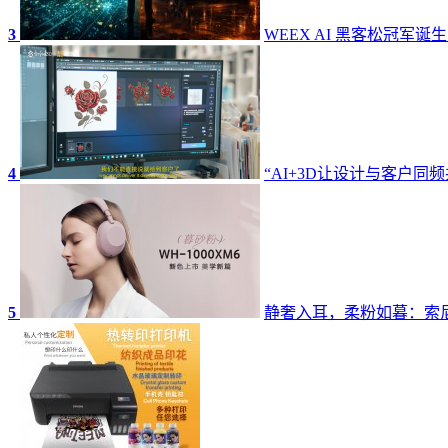
3
WEEX AI 黑客松冠军诞
4
“AI+3D让设计与客户同频
5
静奢入耳，柔粉如暮：索尼W