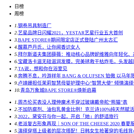
日榜
周榜
1.
钢卷吊具制造厂
2.
艺星品牌日闪耀2021，YESTAR艺星行业五大首创
3.
BAPE STORE®期间限定店正式登陆广州太古汇
4.
醒慕芦丹氏，让你闻香识女人
5.
拜尔斯道夫集团薛薇：推动核心品牌妮维雅向年轻化、
6.
宝藏洛卡滋无硅滋润发膜，完美拯救干枯炸毛，头发越
7.
TA说，想和你在浴室见
8.
奔腾不息，吟游祥年 BANG & OLUFSEN 铂傲 以
9.
卢靖姗担任茉莉智慧母婴护理中心“智慧大使” 倾情演绎“她
10.
青岛万象城BAPE STORE®焕新启幕
1.
周杰伦买表没人理伸魔术手穿过玻璃戴帝舵“熊猫”表
2.
不加防腐剂、油包乳黄金比例！克兰诗100%纯天然赋
3.
2022，黛安芬与你一起，开启「她」的舒适旅行
4.
老派复古形象再现｜SON OF THE CHEESE 2020 
5.
演绎穿搭上级者的层次搭配！日韩女生抢著穿的毛线背