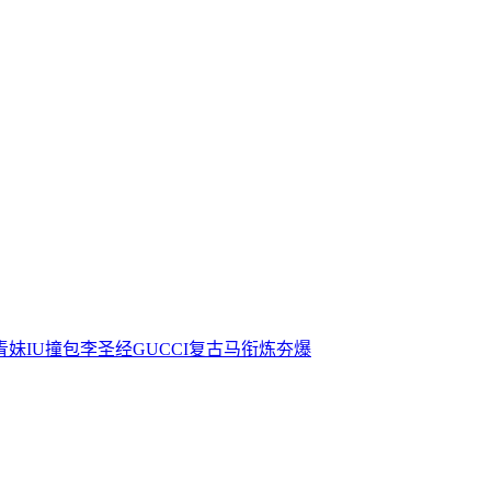
青妹IU撞包李圣经GUCCI复古马衔炼夯爆