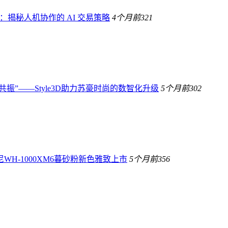
生：揭秘人机协作的 AI 交易策略
4个月前
321
共振”——Style3D助力苏豪时尚的数智化升级
5个月前
302
H-1000XM6暮砂粉新色雅致上市
5个月前
356