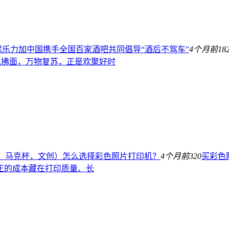
保乐力加中国携手全国百家酒吧共同倡导“酒后不驾车”
4个月前
18
春风拂面，万物复苏，正是欢聚好时
、马克杯，文创）怎么选择彩色照片打印机？
4个月前
320
买彩色
正的成本藏在打印质量、长