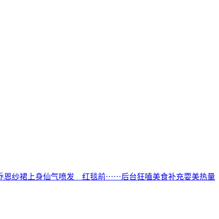
乔恩纱裙上身仙气喷发 红毯前⋯⋯后台狂嗑美食补充耍美热量