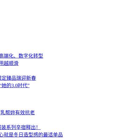
高端化、数字化转型
用越顺滑
马年限定臻品瑞迎新春
的3.0时代”
活乳帮妳有效抗老
春夏服装系列辛宿释出！
心就是冬日造型感的最适单品