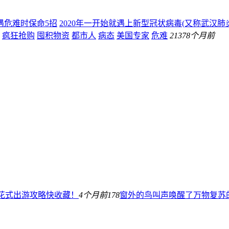
遇危难时保命5招
2020年一开始就遇上新型冠状病毒(又称武汉
疯狂抢购
囤积物资
都市人
病态
美国专家
危难
213
78个月前
际花式出游攻略快收藏！
4个月前
178
窗外的鸟叫声唤醒了万物复苏