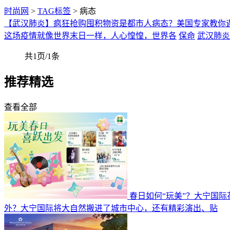
时尚网
>
TAG标签
> 病态
【武汉肺炎】疯狂抢购囤积物资是都市人病态？美国专家教你
这场疫情就像世界末日一样，人心惶惶，世界各
保命
武汉肺炎
共1页/1条
推荐精选
查看全部
春日如何“玩美”？大宁国
外？大宁国际将大自然搬进了城市中心，还有精彩演出、贴