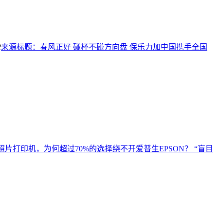
2
来源标题：春风正好 碰杯不碰方向盘 保乐力加中国携手全国
照片打印机，为何超过70%的选择绕不开爱普生EPSON？ “盲目